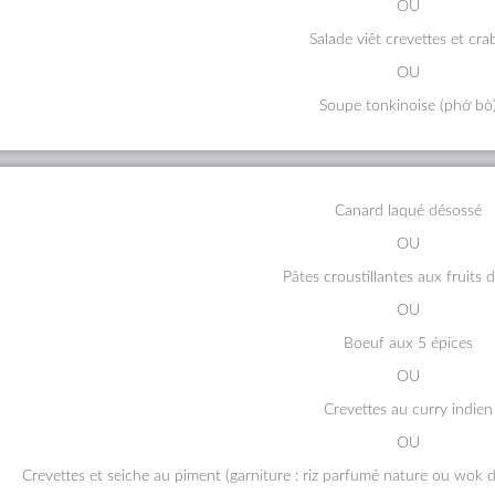
OU
Salade viêt crevettes et cra
OU
Soupe tonkinoise (phở bò
Canard laqué désossé
OU
Pâtes croustillantes aux fruits 
OU
Boeuf aux 5 épices
OU
Crevettes au curry indien
OU
Crevettes et seiche au piment (garniture : riz parfumé nature ou wok de 