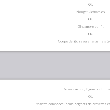
OU
Nougat vietnamien
OU
Gingembre confit
OU
Coupe de litchis ou ananas frais (s
Nems (viande, légumes et creve
OU
Assiette composée (nems beignets de crevettes et 