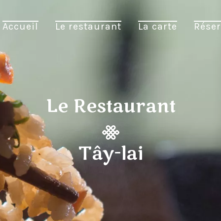
Accueil
Le restaurant
La carte
Réser
Le Restaurant
Tây-lai