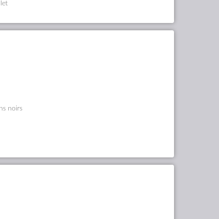
let
s noirs