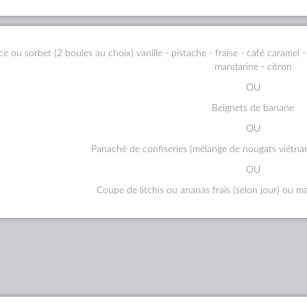
ace ou sorbet (2 boules au choix) vanille - pistache - fraise - café caramel
mandarine - citron
OU
Beignets de banane
OU
Panaché de confiseries (mélange de nougats viétnam
OU
Coupe de litchis ou ananas frais (selon jour) ou ma