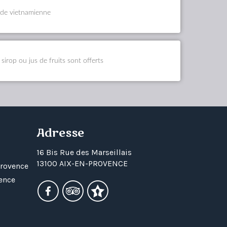
lade vietnamienne
 sirop ou jus de fruits sont offerts
Adresse
16 Bis Rue des Marseillais
13100 AIX-EN-PROVENCE
Provence
vence