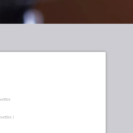
vettes
evettes )