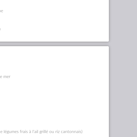
be
)
de mer
légumes frais à l'ail grillé ou riz cantonnais)