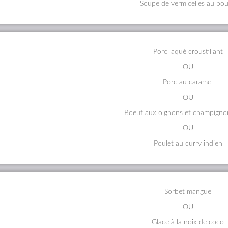
Soupe de vermicelles au pou
Porc laqué croustillant
OU
Porc au caramel
OU
Boeuf aux oignons et champignon
OU
Poulet au curry indien
Sorbet mangue
OU
Glace à la noix de coco