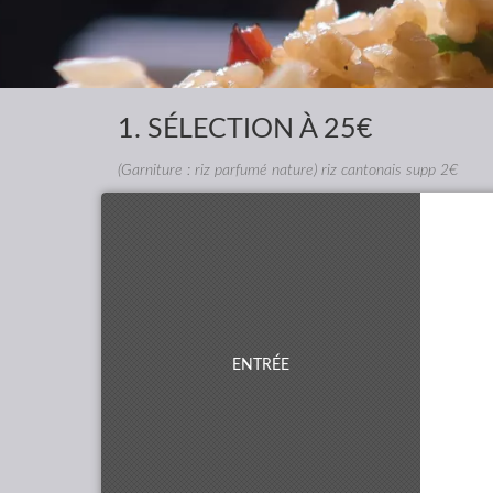
1. SÉLECTION À
25€
(Garniture : riz parfumé nature) riz cantonais supp 2€
ENTRÉE