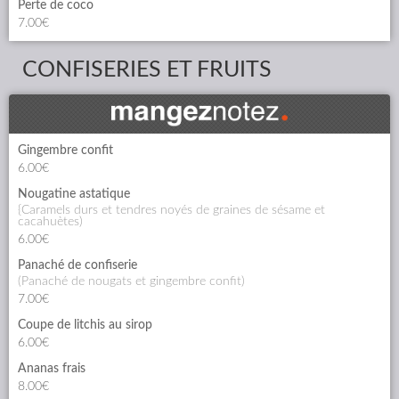
Perte de coco
7.00€
CONFISERIES ET FRUITS
Gingembre confit
6.00€
Nougatine astatique
{caramels durs et tendres noyés de graines de sésame et
cacahuètes)
6.00€
Panaché de confiserie
(panaché de nougats et gingembre confit)
7.00€
Coupe de litchis au sirop
6.00€
Ananas frais
8.00€