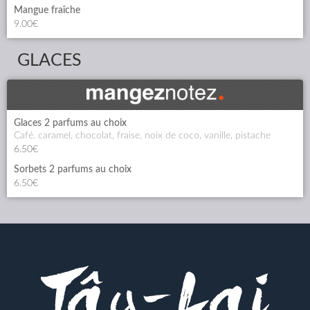
Mangue fraîche
9.00€
GLACES
Glaces 2 parfums au choix
café. caramel, chocolat, fraise, noix de coco, vanille, pistache
6.50€
Sorbets 2 parfums au choix
6.50€