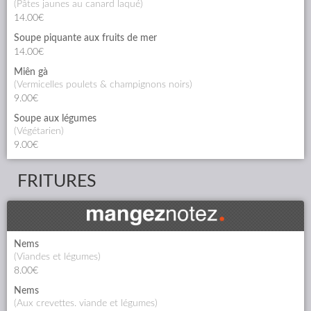
(pâtes jaunes au canard laqué)
14.00€
Soupe piquante aux fruits de mer
14.00€
Miên gà
(vermicelles poulets & champignons noirs)
9.00€
Soupe aux légumes
(végétarien)
9.00€
FRITURES
Nems
(viandes et légumes)
8.00€
Nems
(aux crevettes. viande et légumes)