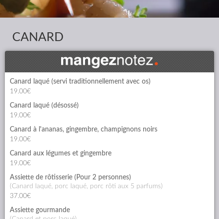
CANARD
Canard laqué (servi traditionnellement avec os)
19.00€
Canard laqué (désossé)
19.00€
Canard à l'ananas, gingembre, champignons noirs
19.00€
Canard aux légumes et gingembre
19.00€
Assiette de rôtisserie (Pour 2 personnes)
(canard laqué, porc laqué, porc rôti aux 5 parfums)
37.00€
Assiette gourmande
(canard et porc laqué)