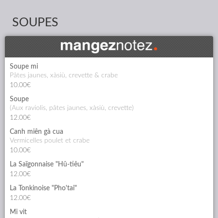
SOUPES
Soupe mi
pâtes jaunes, xàsiù, crevette & crabe
10.00€
Soupe
(aux raviolis, pâtes jaunes, xàsiù, crevette)
12.00€
Canh miên gà cua
vermicelles poulet et crabe
10.00€
La Saïgonnaise "Hû-tiêu"
12.00€
La Tonkinoise "Pho'tai"
12.00€
Mi vit