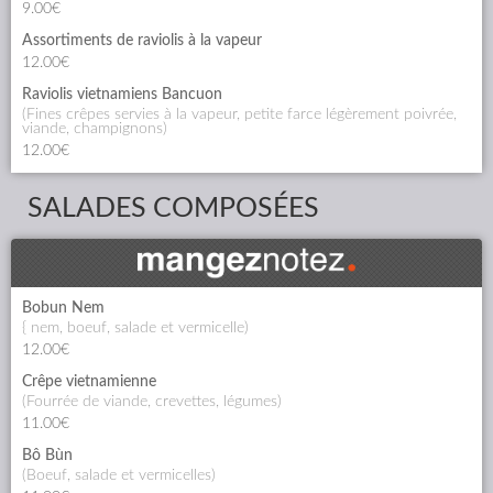
9.00€
Assortiments de raviolis à la vapeur
12.00€
Raviolis vietnamiens Bancuon
(fines crêpes servies à la vapeur, petite farce légèrement poivrée,
viande, champignons)
12.00€
SALADES COMPOSÉES
Bobun Nem
{ nem, boeuf, salade et vermicelle)
12.00€
Crêpe vietnamienne
(fourrée de viande, crevettes, légumes)
11.00€
Bô Bùn
(boeuf, salade et vermicelles)