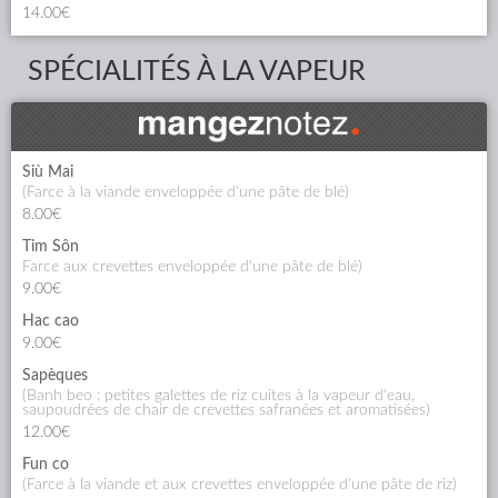
14.00€
SPÉCIALITÉS À LA VAPEUR
Siù Mai
(farce à la viande enveloppée d'une pâte de blé)
8.00€
Tim Sôn
farce aux crevettes enveloppée d'une pâte de blé)
9.00€
Hac cao
9.00€
Sapèques
(banh beo : petites galettes de riz cuites à la vapeur d'eau,
saupoudrées de chair de crevettes safranées et aromatisées)
12.00€
Fun co
(farce à la viande et aux crevettes enveloppée d'une pâte de riz)