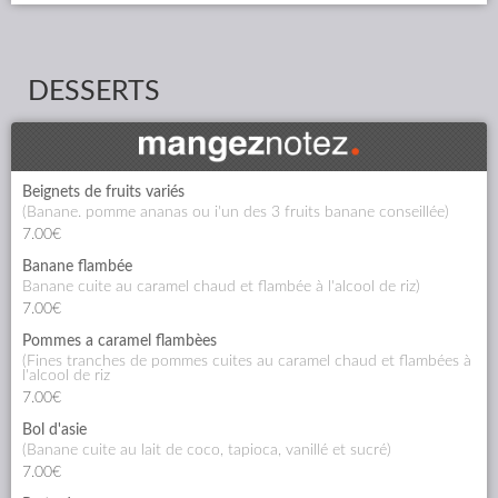
DESSERTS
Beignets de fruits variés
(banane. pomme ananas ou i'un des 3 fruits banane conseillée)
7.00€
Banane flambée
banane cuite au caramel chaud et flambée à l'alcool de riz)
7.00€
Pommes a caramel flambèes
(fines tranches de pommes cuites au caramel chaud et flambées à
l'alcool de riz
7.00€
Bol d'asie
(banane cuite au lait de coco, tapioca, vanillé et sucré)
7.00€