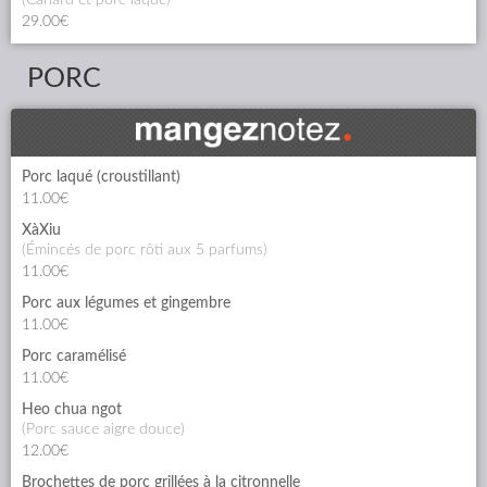
29.00€
PORC
Porc laqué (croustillant)
11.00€
XàXiu
(émincés de porc rôti aux 5 parfums)
11.00€
Porc aux légumes et gingembre
11.00€
Porc caramélisé
11.00€
Heo chua ngot
(porc sauce aigre douce)
12.00€
Brochettes de porc grillées à la citronnelle